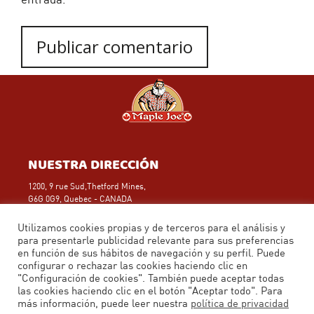
NUESTRA DIRECCIÓN
1200, 9 rue Sud,Thetford Mines,
G6G 0G9, Quebec - CANADA
Teléfono: (418) 423-1143
Aviso legal
Utilizamos cookies propias y de terceros para el análisis y
para presentarle publicidad relevante para sus preferencias
en función de sus hábitos de navegación y su perfil. Puede
CONTACTA CON NOSOTROS
configurar o rechazar las cookies haciendo clic en
"Configuración de cookies". También puede aceptar todas
Calle Puerto de los Leones, 1
las cookies haciendo clic en el botón "Aceptar todo". Para
28220 Majadahonda, Madrid
más información, puede leer nuestra
política de privacidad
Por teléfono: 916 23 91 20