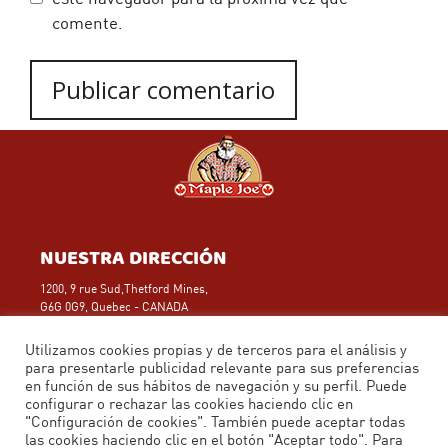
comente.
NUESTRA DIRECCIÓN
1200, 9 rue Sud,Thetford Mines,
G6G 0G9, Quebec - CANADA
Teléfono: (418) 423-1143
Aviso legal
Utilizamos cookies propias y de terceros para el análisis y
para presentarle publicidad relevante para sus preferencias
en función de sus hábitos de navegación y su perfil. Puede
CONTACTA CON NOSOTROS
configurar o rechazar las cookies haciendo clic en
"Configuración de cookies". También puede aceptar todas
Calle Puerto de los Leones, 1
las cookies haciendo clic en el botón "Aceptar todo". Para