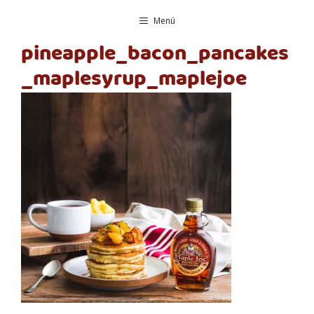
Saltar
Menú
al
contenido
pineapple_bacon_pancakes
_maplesyrup_maplejoe